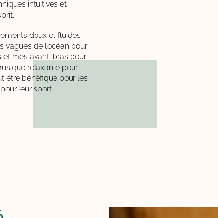
iques intuitives et
prit.
ements doux et fluides
es vagues de l’océan pour
ns et mes avant-bras pour
usique relaxante pour
t être bénéfique pour les
pour leur sport
é